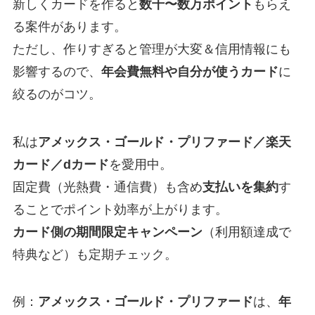
新しくカードを作ると
数千〜数万ポイント
もらえ
る案件があります。
ただし、作りすぎると管理が大変＆信用情報にも
影響するので、
年会費無料や自分が使うカード
に
絞るのがコツ。
私は
アメックス・ゴールド・プリファード／楽天
カード／dカード
を愛用中。
固定費（光熱費・通信費）も含め
支払いを集約
す
ることでポイント効率が上がります。
カード側の期間限定キャンペーン
（利用額達成で
特典など）も定期チェック。
例：
アメックス・ゴールド・プリファード
は、
年