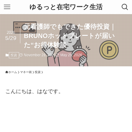
ゆるっと在宅ワーク生活
元看護師でもできた優待投資｜
2026
BRUNOホットプレートが届い
5/29
た“お得体験談
November 28, 2025
May 29, 2026
投資
ホーム
マネー術
投資
こんにちは、はなです。